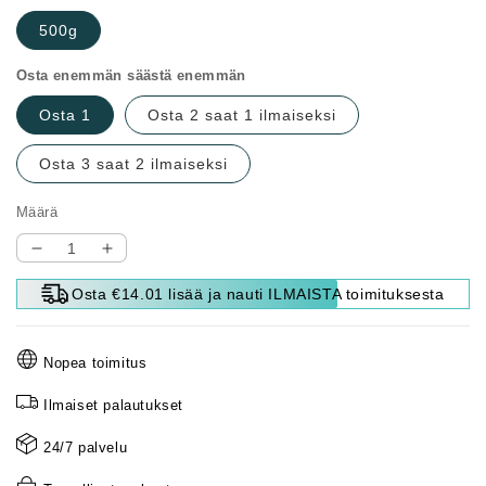
500g
Osta enemmän säästä enemmän
Osta 1
Osta 2 saat 1 ilmaiseksi
Osta 3 saat 2 ilmaiseksi
Määrä
Vähennä
Lisää
tuotteen
tuotteen
Osta €14.01 lisää ja nauti ILMAISTA toimituksesta
🔥
🔥
Uusi
Uusi
Päivitys
Päivitys
Nopea toimitus
🔥
🔥
Tehokas
Tehokas
Ilmaiset palautukset
Betonihalkeamien
Betonihalkeamien
Korjausliima
Korjausliima
24/7 palvelu
määrää
määrää