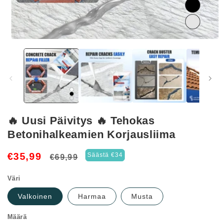
Avaa
aineisto
1
modaalisessa
ikkunassa
🔥 Uusi Päivitys 🔥 Tehokas
Betonihalkeamien Korjausliima
Normaalihinta
Myyntihinta
€35,99
Säästä €34
€69,99
Väri
Valkoinen
Harmaa
Musta
Määrä