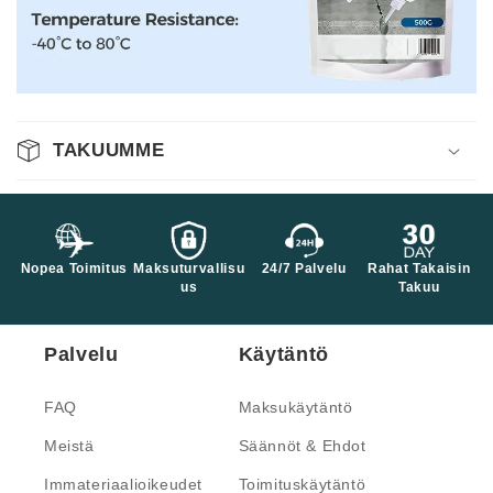
TAKUUMME
Nopea Toimitus
Maksuturvallisu
24/7 Palvelu
Rahat Takaisin
us
Takuu
Palvelu
Käytäntö
FAQ
Maksukäytäntö
Meistä
Säännöt & Ehdot
Immateriaalioikeudet
Toimituskäytäntö